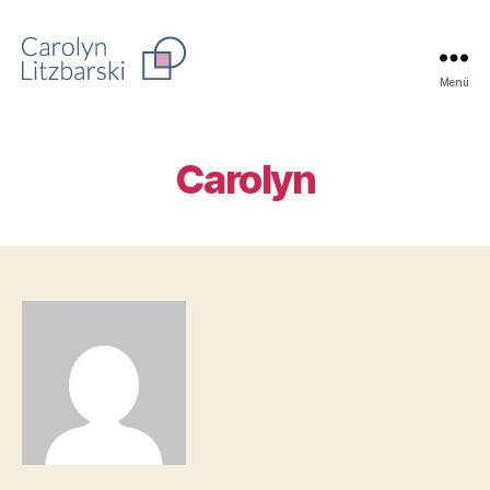
Menü
PaarProjekt
Carolyn